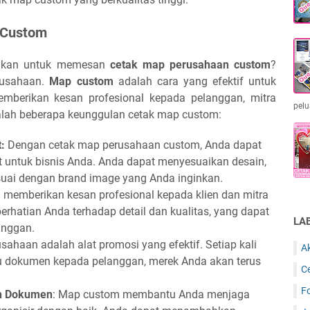
 Custom
gkan untuk memesan
cetak map perusahaan custom
?
rusahaan.
Map custom
adalah cara yang efektif untuk
erikan kesan profesional kepada pelanggan, mitra
pelu
dalah beberapa keunggulan cetak map custom:
t:
Dengan cetak map perusahaan custom, Anda dapat
t untuk bisnis Anda. Anda dapat menyesuaikan desain,
suai dengan brand image yang Anda inginkan.
 memberikan kesan profesional kepada klien dan mitra
erhatian Anda terhadap detail dan kualitas, yang dapat
LA
anggan.
sahaan adalah alat promosi yang efektif. Setiap kali
A
 dokumen kepada pelanggan, merek Anda akan terus
C
F
n Dokumen
: Map custom membantu Anda menjaga