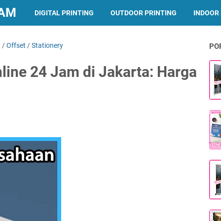
JAM
DIGITAL PRINTING
OUTDOOR PRINTING
INDOOR 
g
/
Offset
/
Stationery
PO
line 24 Jam di Jakarta: Harga