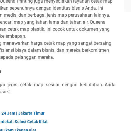
 Queena Printing juga menyediakan layanan cetak map
kan sepenuhnya dengan identitas bisnis Anda. Ini
 medis, dan berbagai jenis map perusahaan lainnya.
mencari map yang tahan lama dan tahan air, Queena
nan cetak map plastik. Ini cocok untuk dokumen yang
u kelembapan.
ng menawarkan harga cetak map yang sangat bersaing.
isiensi biaya dalam bisnis, dan mereka berkomitmen
 kepada pelanggan mereka.
a
i jenis cetak map sesuai dengan kebutuhan Anda.
asuk:
 24 Jam | Jakarta Timur
rdekat: Solusi Cetak Kilat
ntu kamu kapan aja!