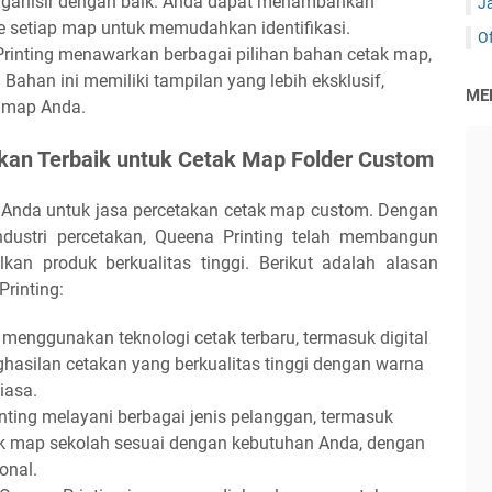
rganisir dengan baik. Anda dapat menambahkan
J
ke setiap map untuk memudahkan identifikasi.
Of
Printing menawarkan berbagai pilihan bahan cetak map,
 Bahan ini memiliki tampilan yang lebih eksklusif,
ME
 map Anda.
akan Terbaik untuk Cetak Map Folder Custom
ik Anda untuk jasa percetakan cetak map custom. Dengan
dustri percetakan, Queena Printing telah membangun
kan produk berkualitas tinggi. Berikut adalah alasan
rinting:
 menggunakan teknologi cetak terbaru, termasuk digital
ghasilan cetakan yang berkualitas tinggi dengan warna
iasa.
inting melayani berbagai jenis pelanggan, termasuk
k map sekolah sesuai dengan kebutuhan Anda, dengan
onal.