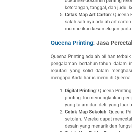
dokumen-dokumen penting tero
keterangan, tanggal, dan judul 
Cetak Map Art Carton
: Queena 
salah satunya adalah art carton.
memberikan kesan elegan pada
Queena Printing
: Jasa Percet
Queena Printing adalah pilihan terba
pengalaman bertahun-tahun dalam in
reputasi yang solid dalam menghasil
mengapa Anda harus memilih Queena P
Digital Printing
: Queena Printing
printing. Ini memungkinkan pen
yang tajam dan detil yang luar b
Cetak Map Sekolah
: Queena Pr
sekolah. Mereka dapat menceta
desain yang menarik dan fungsi