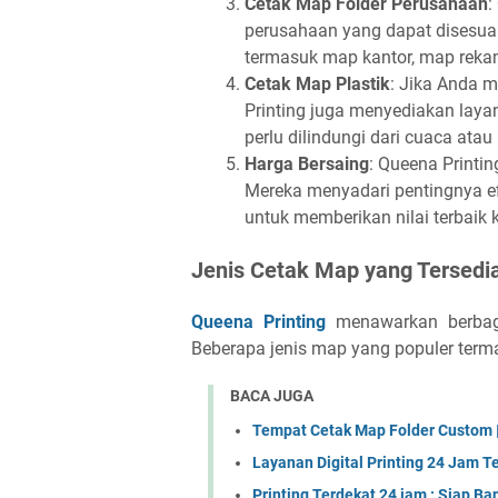
Cetak Map Folder Perusahaan
:
perusahaan yang dapat disesuai
termasuk map kantor, map rekam
Cetak Map Plastik
: Jika Anda 
Printing juga menyediakan laya
perlu dilindungi dari cuaca ata
Harga Bersaing
: Queena Printi
Mereka menyadari pentingnya ef
untuk memberikan nilai terbaik
Jenis Cetak Map yang Tersedi
Queena Printing
menawarkan berbaga
Beberapa jenis map yang populer term
BACA JUGA
Tempat Cetak Map Folder Custom |
Layanan Digital Printing 24 Jam Te
Printing Terdekat 24 jam : Siap Ba