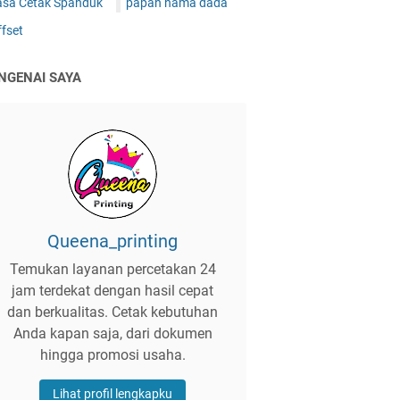
asa Cetak Spanduk
papan nama dada
fset
NGENAI SAYA
Queena_printing
Temukan layanan percetakan 24
jam terdekat dengan hasil cepat
dan berkualitas. Cetak kebutuhan
Anda kapan saja, dari dokumen
hingga promosi usaha.
Lihat profil lengkapku