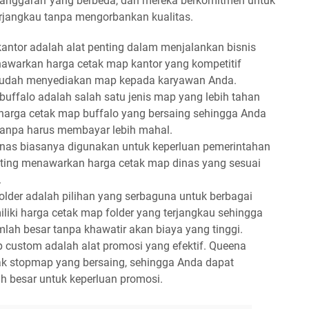
i anggaran yang berbeda, dan mereka berkomitmen untuk
rjangkau tanpa mengorbankan kualitas.
kantor adalah alat penting dalam menjalankan bisnis
enawarkan harga cetak map kantor yang kompetitif
mudah menyediakan map kepada karyawan Anda.
buffalo adalah salah satu jenis map yang lebih tahan
 harga cetak map buffalo yang bersaing sehingga Anda
tanpa harus membayar lebih mahal.
inas biasanya digunakan untuk keperluan pemerintahan
inting menawarkan harga cetak map dinas yang sesuai
.
older adalah pilihan yang serbaguna untuk berbagai
liki harga cetak map folder yang terjangkau sehingga
ah besar tanpa khawatir akan biaya yang tinggi.
 custom adalah alat promosi yang efektif. Queena
ak stopmap yang bersaing, sehingga Anda dapat
 besar untuk keperluan promosi.