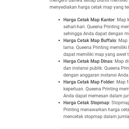
mengerti bahwa setiap bisnis memilik
menyediakan harga cetak map yang te
Harga Cetak Map Kantor
: Map 
sehari-hari. Queena Printing m
sehingga Anda dapat dengan 
Harga Cetak Map Buffalo
: Map 
lama. Queena Printing memiliki
dapat memiliki map yang awet 
Harga Cetak Map Dinas
: Map d
dan instansi publik. Queena Pr
dengan anggaran instansi Anda
Harga Cetak Map Folder
: Map f
keperluan. Queena Printing memi
Anda dapat memesan dalam juml
Harga Cetak Stopmap
: Stopmap
Printing menawarkan harga cet
mencetak stopmap dalam jumlah