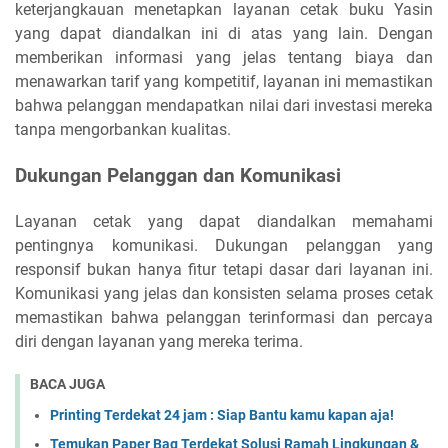
keterjangkauan menetapkan layanan cetak buku Yasin
yang dapat diandalkan ini di atas yang lain. Dengan
memberikan informasi yang jelas tentang biaya dan
menawarkan tarif yang kompetitif, layanan ini memastikan
bahwa pelanggan mendapatkan nilai dari investasi mereka
tanpa mengorbankan kualitas.
Dukungan Pelanggan dan Komunikasi
Layanan cetak yang dapat diandalkan memahami
pentingnya komunikasi. Dukungan pelanggan yang
responsif bukan hanya fitur tetapi dasar dari layanan ini.
Komunikasi yang jelas dan konsisten selama proses cetak
memastikan bahwa pelanggan terinformasi dan percaya
diri dengan layanan yang mereka terima.
BACA JUGA
Printing Terdekat 24 jam : Siap Bantu kamu kapan aja!
Temukan Paper Bag Terdekat Solusi Ramah Lingkungan &