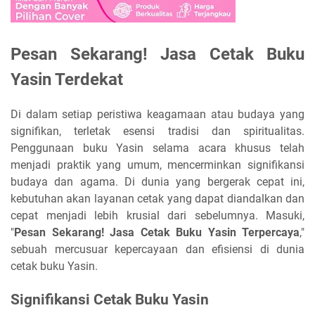
Pesan Sekarang! Jasa Cetak Buku
Yasin Terdekat
Di dalam setiap peristiwa keagamaan atau budaya yang
signifikan, terletak esensi tradisi dan spiritualitas.
Penggunaan buku Yasin selama acara khusus telah
menjadi praktik yang umum, mencerminkan signifikansi
budaya dan agama. Di dunia yang bergerak cepat ini,
kebutuhan akan layanan cetak yang dapat diandalkan dan
cepat menjadi lebih krusial dari sebelumnya. Masuki,
"
Pesan Sekarang! Jasa Cetak Buku Yasin Terpercaya
,"
sebuah mercusuar kepercayaan dan efisiensi di dunia
cetak buku Yasin.
Signifikansi Cetak Buku Yasin