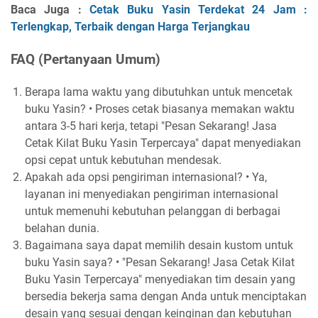
Baca Juga :
Cetak Buku Yasin Terdekat 24 Jam :
Terlengkap, Terbaik dengan Harga Terjangkau
FAQ (Pertanyaan Umum)
Berapa lama waktu yang dibutuhkan untuk mencetak
buku Yasin?
• Proses cetak biasanya memakan waktu
antara 3-5 hari kerja, tetapi "Pesan Sekarang! Jasa
Cetak Kilat Buku Yasin Terpercaya" dapat menyediakan
opsi cepat untuk kebutuhan mendesak.
Apakah ada opsi pengiriman internasional?
• Ya,
layanan ini menyediakan pengiriman internasional
untuk memenuhi kebutuhan pelanggan di berbagai
belahan dunia.
Bagaimana saya dapat memilih desain kustom untuk
buku Yasin saya?
• "Pesan Sekarang! Jasa Cetak Kilat
Buku Yasin Terpercaya" menyediakan tim desain yang
bersedia bekerja sama dengan Anda untuk menciptakan
desain yang sesuai dengan keinginan dan kebutuhan