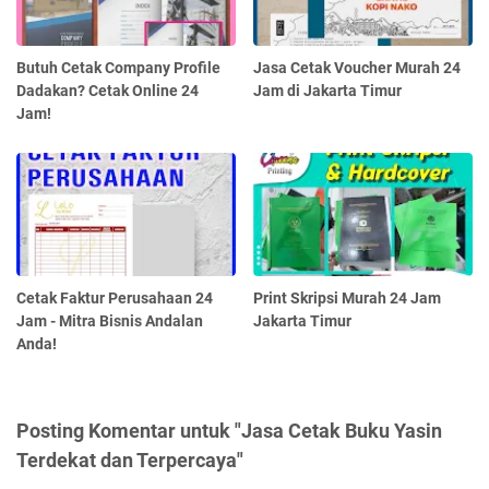
Butuh Cetak Company Profile
Jasa Cetak Voucher Murah 24
Dadakan? Cetak Online 24
Jam di Jakarta Timur
Jam!
Cetak Faktur Perusahaan 24
Print Skripsi Murah 24 Jam
Jam - Mitra Bisnis Andalan
Jakarta Timur
Anda!
Posting Komentar untuk "Jasa Cetak Buku Yasin
Terdekat dan Terpercaya"