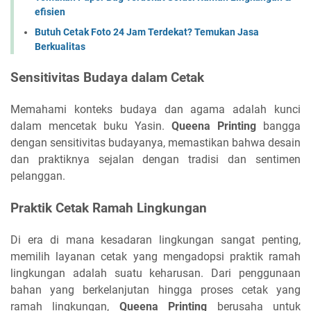
efisien
Butuh Cetak Foto 24 Jam Terdekat? Temukan Jasa
Berkualitas
Sensitivitas Budaya dalam Cetak
Memahami konteks budaya dan agama adalah kunci
dalam mencetak buku Yasin.
Queena Printing
bangga
dengan sensitivitas budayanya, memastikan bahwa desain
dan praktiknya sejalan dengan tradisi dan sentimen
pelanggan.
Praktik Cetak Ramah Lingkungan
Di era di mana kesadaran lingkungan sangat penting,
memilih layanan cetak yang mengadopsi praktik ramah
lingkungan adalah suatu keharusan. Dari penggunaan
bahan yang berkelanjutan hingga proses cetak yang
ramah lingkungan,
Queena Printing
berusaha untuk