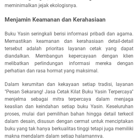
meminimalkan jejak ekologisnya.
Menjamin Keamanan dan Kerahasiaan
Buku Yasin seringkali berisi informasi pribadi dan agama.
Memastikan keamanan dan kerahasiaan detail-detail
tersebut adalah prioritas layanan cetak yang dapat
diandalkan. Membangun kepercayaan dengan klien
melibatkan perlindungan informasi mereka dengan
perhatian dan rasa hormat yang maksimal.
Dalam kerumitan dan kekayaan setiap tradisi, layanan
"Pesan Sekarang! Jasa Cetak Kilat Buku Yasin Terpercaya"
menjelma sebagai mitra terpercaya dalam menjaga
keaslian dan keindahan setiap buku Yasin. Keseluruhan
proses, mulai dari pemilihan bahan hingga detail terkecil
dalam desain, disusun dengan cermat untuk menciptakan
buku yang tak hanya berkualitas tinggi tetapi juga memiliki
makna mendalam dalam setiap halamannya.