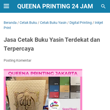
QUEENA PRINTING 24 JAM
Beranda
/
Cetak Buku
/
Cetak Buku Yasin
/
Digital Printing
/
Inkjet
Print
Jasa Cetak Buku Yasin Terdekat dan
Terpercaya
Posting Komentar