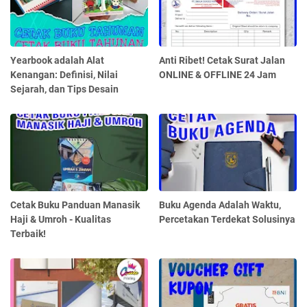
Yearbook adalah Alat
Anti Ribet! Cetak Surat Jalan
Kenangan: Definisi, Nilai
ONLINE & OFFLINE 24 Jam
Sejarah, dan Tips Desain
Cetak Buku Panduan Manasik
Buku Agenda Adalah Waktu,
Haji & Umroh - Kualitas
Percetakan Terdekat Solusinya
Terbaik!